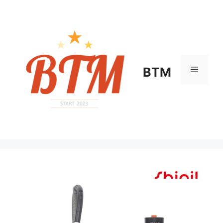
컨
텐
츠
로
건
너
메
BTM
뛰
기
뉴