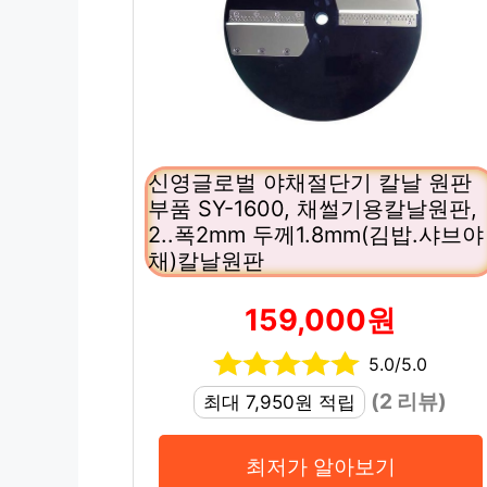
신영글로벌 야채절단기 칼날 원판
부품 SY-1600, 채썰기용칼날원판,
2..폭2mm 두께1.8mm(김밥.샤브야
채)칼날원판
159,000원
5.0/5.0
(2 리뷰)
최대 7,950원 적립
최저가 알아보기