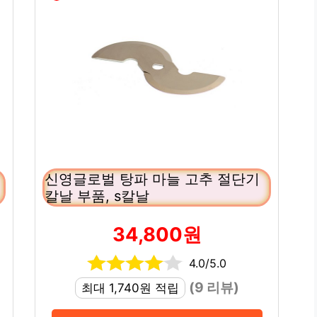
신영글로벌 탕파 마늘 고추 절단기
칼날 부품, s칼날
34,800원
4.0/5.0
(9 리뷰)
최대 1,740원 적립