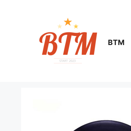
컨
텐
츠
로
건
너
BTM
뛰
기