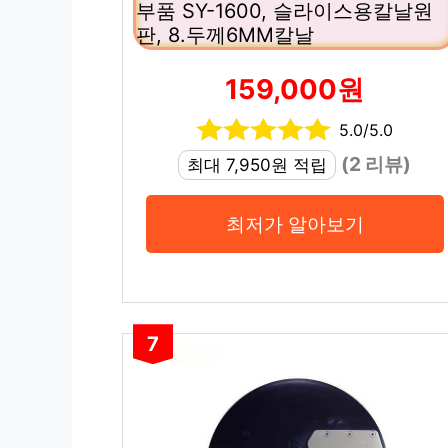
부품 SY-1600, 슬라이스용칼날원
판, 8.두께6MM칼날
159,000원
5.0/5.0
(2 리뷰)
최대 7,950원 적립
최저가 알아보기
7