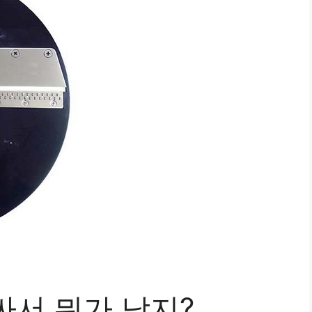
싸서 뭐가 남지?