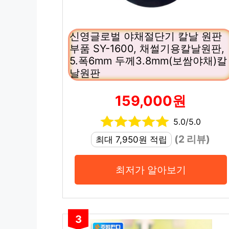
신영글로벌 야채절단기 칼날 원판
부품 SY-1600, 채썰기용칼날원판,
5.폭6mm 두께3.8mm(보쌈야채)칼
날원판
159,000원
5.0/5.0
(2 리뷰)
최대 7,950원 적립
최저가 알아보기
3