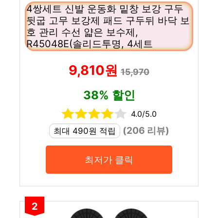
4쌍세트 신발 운동화 밑창 보강 구두
뒷굽 고무 보강제 패드 구두뒤 바닥 보
호 관리 수선 얇은 보수제,
R45048E(솔리드투명, 4세트
9,810원
15,970
38% 할인
4.0/5.0
(206 리뷰)
최대 490원 적립
최저가 클릭
2