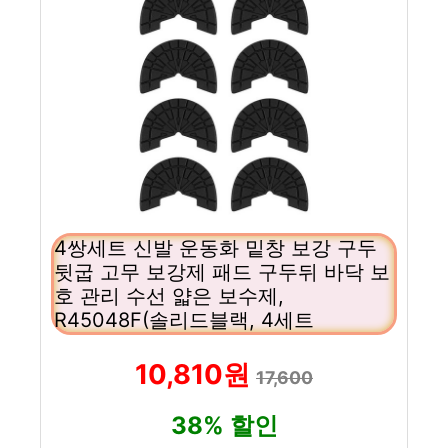
4쌍세트 신발 운동화 밑창 보강 구두
뒷굽 고무 보강제 패드 구두뒤 바닥 보
호 관리 수선 얇은 보수제,
R45048F(솔리드블랙, 4세트
10,810원
17,600
38% 할인