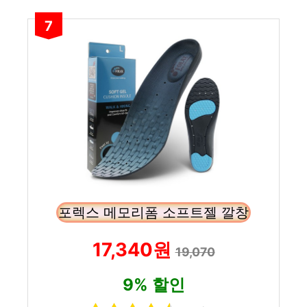
7
포렉스 메모리폼 소프트젤 깔창
17,340원
19,070
9% 할인