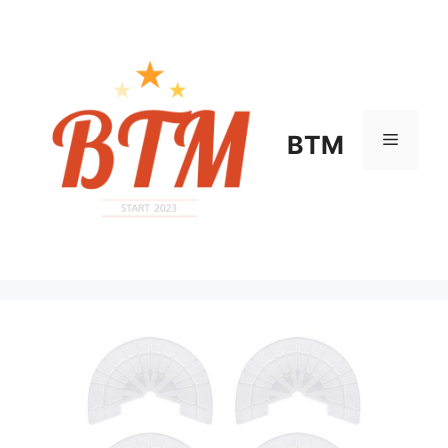
컨
텐
츠
로
건
너
메
BTM
뛰
기
뉴