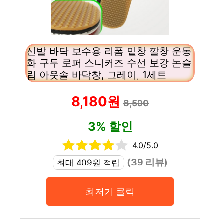
신발 바닥 보수용 리폼 밑창 깔창 운동
화 구두 로퍼 스니커즈 수선 보강 논슬
립 아웃솔 바닥창, 그레이, 1세트
8,180원
8,500
3% 할인
4.0/5.0
(39 리뷰)
최대 409원 적립
최저가 클릭