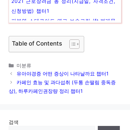
신청방법) 챕터1
피부염 스테로이드 연고 보송크림 (ft.벌레물
렸을때) 챕터1
멍드는이유 타박상 찜질, 약 (무릎 손가락 발
Table of Contents
가락 피멍) 챕터1
급성심근경색 증상과 치료하는혈전용해제 알
카
미분류
아볼게요 챕터1
테
유아야경증 어떤 증상이 나타날까요 챕터1
1도 2도 3도 화상 단계별 치료 방법 (연고)
고
카페인 효능 및 과다섭취 (두통 손떨림 중독증
리
챕터1
상), 하루카페인권장량 정리 챕터1
검색