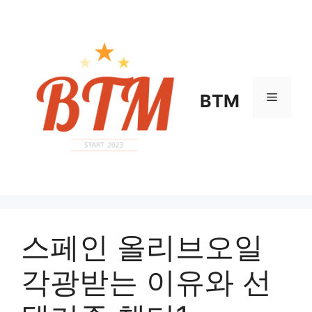
컨
텐
츠
로
건
너
메
BTM
뛰
기
뉴
스페인 올리브오일
각광받는 이유와 선