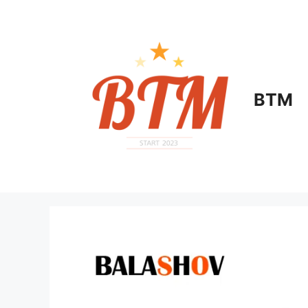
컨
텐
츠
로
건
너
BTM
뛰
기