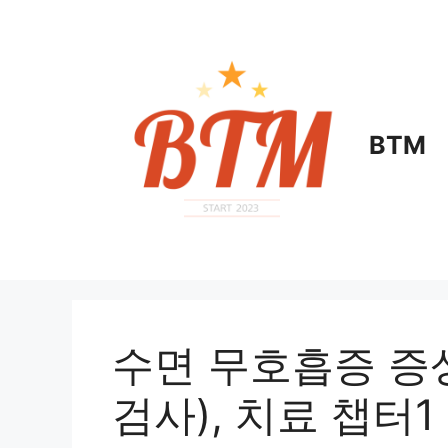
컨
텐
츠
로
건
너
BTM
뛰
기
수면 무호흡증 증상
검사), 치료 챕터1