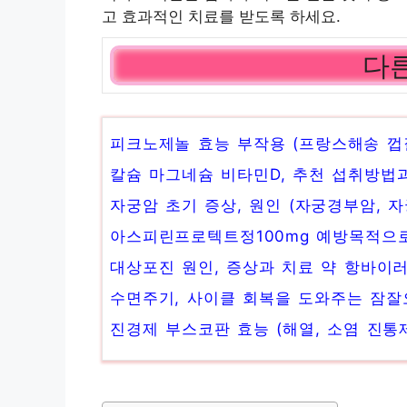
고 효과적인 치료를 받도록 하세요.
다른
피크노제놀 효능 부작용 (프랑스해송 껍질
칼슘 마그네슘 비타민D, 추천 섭취방법과
자궁암 초기 증상, 원인 (자궁경부암, 
아스피린프로텍트정100mg 예방목적으로
대상포진 원인, 증상과 치료 약 항바이러
수면주기, 사이클 회복을 도와주는 잠잘
진경제 부스코판 효능 (해열, 소염 진통제