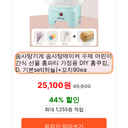
솜사탕기계 솜사탕메이커 수제 어린이
간식 선물 홈파티 가정용 DIY 홈쿠킹,
D. 기본set(하늘)+꼬치90ea
25,100원
45,600
44% 할인
최대 1,255원 적립
최저가 알아보기