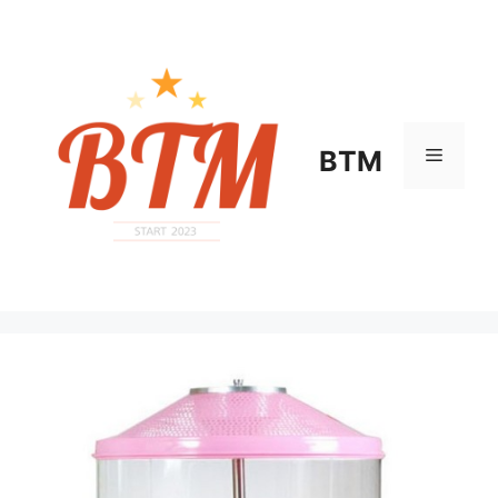
컨
텐
츠
로
건
너
메
BTM
뛰
기
뉴