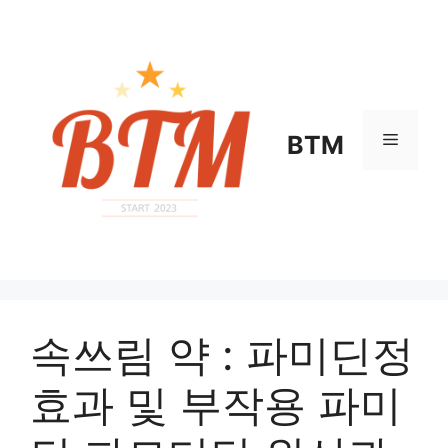
컨
텐
츠
로
건
너
메
BTM
뛰
기
뉴
속쓰림 약 : 파미딘정
효과 및 부작용 파미