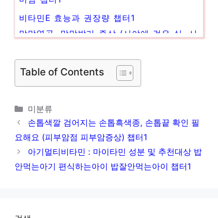
비타민E 효능과 권장량 챕터1
망막열공, 망막박리 증상 (시야에 검은 실, 시
야결손 등) 챕터1
란스톤엘에프디티정15mg 녹여먹는 위장약
Table of Contents
효과 주의점 정리 챕터1
갑상선기능항진증 증상 및 원인과 좋은 음식
카
미분류
챕터1
테
손톱색깔 검어지는 손톱흑색종, 손톱끝 확인 필
고
요해요 (피부암점 피부암증상) 챕터1
리
아기멀티비타민 : 마이타민 성분 및 추천대상 밥
안먹는아기 편식하는아이 밥잘안먹는아이 챕터1