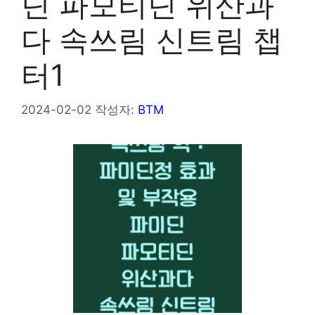
딘 파모티딘 위산과
다 속쓰림 신트림 챕
터1
2024-02-02
작성자:
BTM