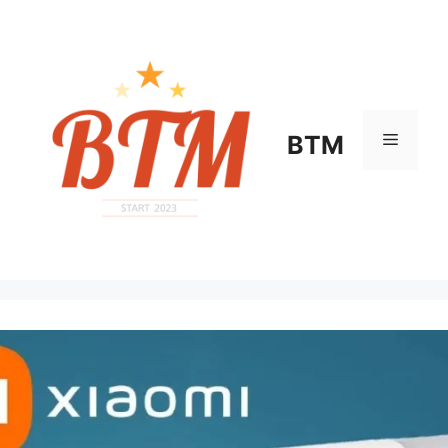
컨
텐
츠
로
건
너
메
BTM
뛰
기
뉴