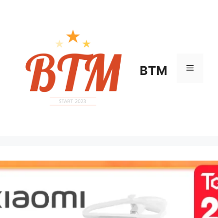
컨
텐
츠
로
건
너
메
BTM
뛰
기
뉴