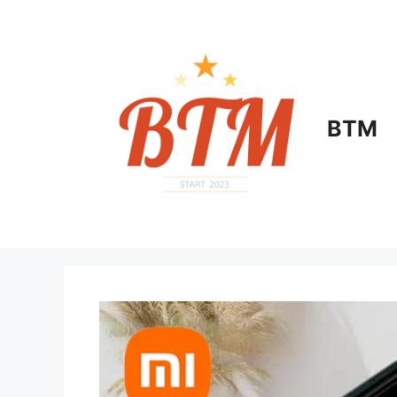
컨
텐
츠
로
건
너
BTM
뛰
기