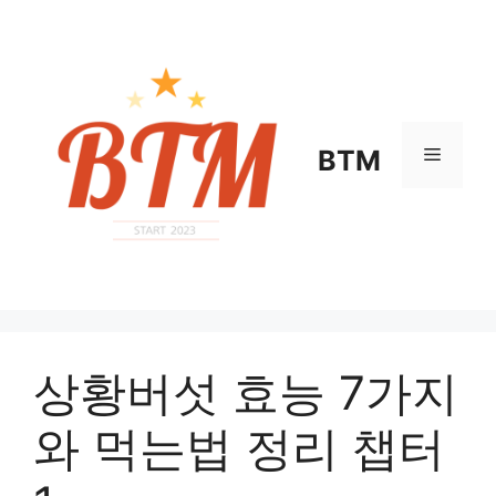
컨
텐
츠
로
건
너
메
BTM
뛰
기
뉴
상황버섯 효능 7가지
와 먹는법 정리 챕터