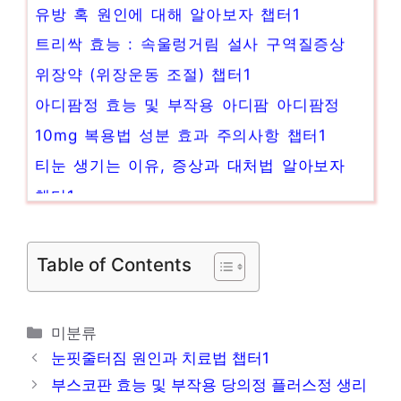
유방 혹 원인에 대해 알아보자 챕터1
트리싹 효능 : 속울렁거림 설사 구역질증상
위장약 (위장운동 조절) 챕터1
아디팜정 효능 및 부작용 아디팜 아디팜정
10mg 복용법 성분 효과 주의사항 챕터1
티눈 생기는 이유, 증상과 대처법 알아보자
챕터1
혓바늘 원인, 없애는법 (혓바늘약, 알보칠 )
챕터1
Table of Contents
쿠싱증후군 증상 자꾸 살이 찐다면 챕터1
카
미분류
테
눈핏줄터짐 원인과 치료법 챕터1
고
부스코판 효능 및 부작용 당의정 플러스정 생리
리