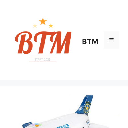
컨
텐
츠
로
건
너
메
BTM
뛰
기
뉴