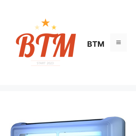
컨
텐
츠
로
건
너
메
BTM
뛰
기
뉴