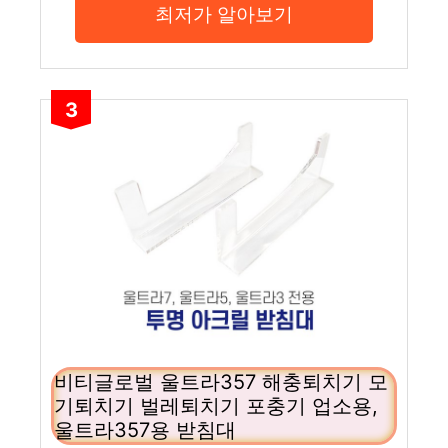
최저가 알아보기
3
비티글로벌 울트라357 해충퇴치기 모
기퇴치기 벌레퇴치기 포충기 업소용,
울트라357용 받침대