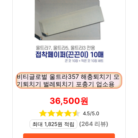
비티글로벌 울트라357 해충퇴치기 모
기퇴치기 벌레퇴치기 포충기 업소용
36,500원
4.5/5.0
(264 리뷰)
최대 1,825원 적립