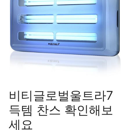
비티글로벌울트라7
득템 찬스 확인해보
세요