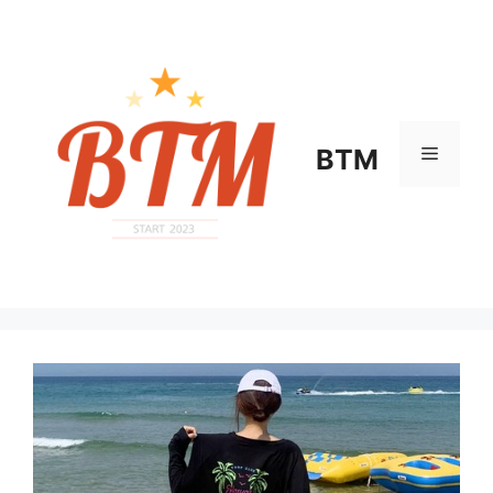
컨
텐
츠
로
건
너
메
BTM
뛰
기
뉴