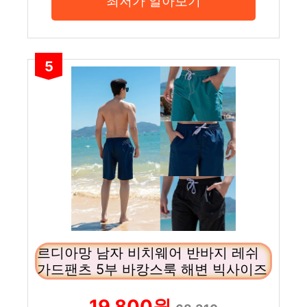
최저가 알아보기
5
르디아망 남자 비치웨어 반바지 레쉬
가드팬츠 5부 바캉스룩 해변 빅사이즈
19,800원