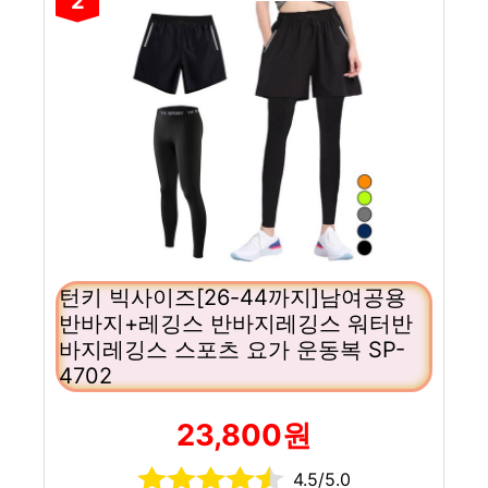
2
턴키 빅사이즈[26-44까지]남여공용
반바지+레깅스 반바지레깅스 워터반
바지레깅스 스포츠 요가 운동복 SP-
4702
23,800원
4.5/5.0