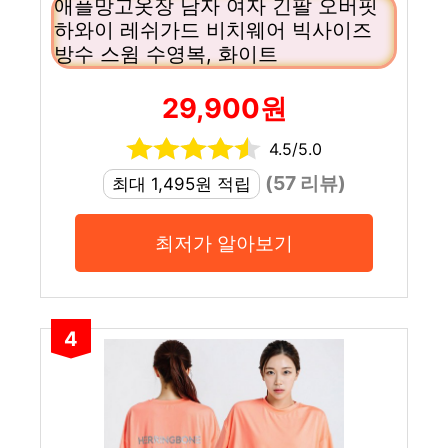
애플망고옷장 남자 여자 긴팔 오버핏
하와이 레쉬가드 비치웨어 빅사이즈
방수 스윔 수영복, 화이트
29,900원
4.5/5.0
(57 리뷰)
최대 1,495원 적립
최저가 알아보기
4