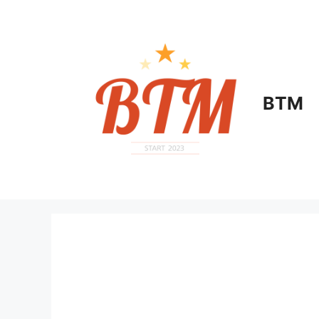
컨
텐
츠
로
건
너
BTM
뛰
기