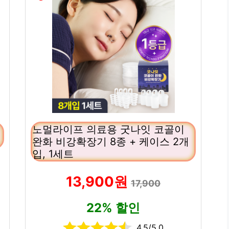
노멀라이프 의료용 굿나잇 코골이
완화 비강확장기 8종 + 케이스 2개
입, 1세트
13,900원
17,900
22% 할인
4.5/5.0