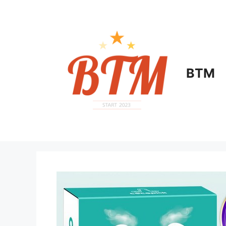
컨
텐
츠
로
건
너
BTM
뛰
기