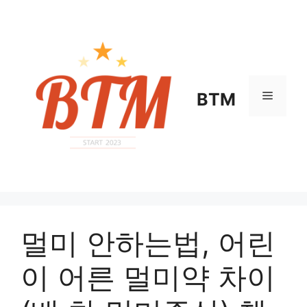
컨
텐
츠
로
건
너
메
BTM
뛰
기
뉴
멀미 안하는법, 어린
이 어른 멀미약 차이