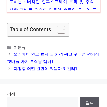
사항 포비돈 요오드 인두염 후두염 구내염 구
취 입냄새 챕터1
비문증 원인, 증상, 치료 알아봐요 챕터1
Table of Contents
파라인플루엔자 증상 및 치료 파라인플루엔자
바이러스 성인 검사 기침 감염증 챕터1
카
미분류
테
오라메디 연고 효과 및 가격 광고 구내염 편의점
고
혓바늘 아기 부작용 챕터1
리
야맹증 어떤 원인이 있을까요 챕터1
검색
검색