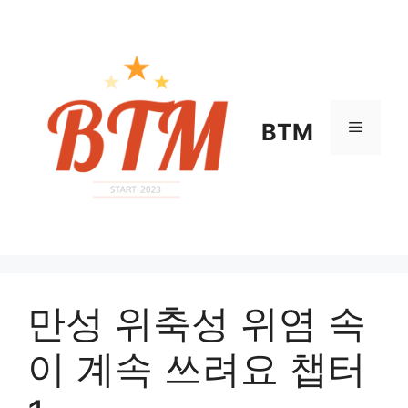
컨
텐
츠
로
건
너
메
BTM
뛰
기
뉴
만성 위축성 위염 속
이 계속 쓰려요 챕터