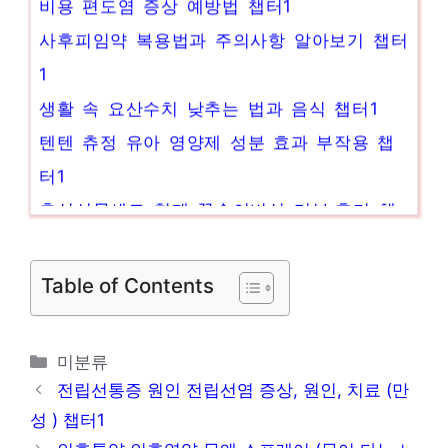
비용 편도염 증상 예방법 챕터1
사후피임약 복용법과 주의사항 알아보기 챕터
1
생활 속 요산수치 낮추는 법과 음식 챕터1
텐텐 츄정 유아 영양제 성분 효과 부작용 챕
터1
추석선물세트 형제 꽃송이버섯 리뷰·후기 챕
터1
어깨 목 근육 통증 뭉침 (목담증상 어깨담걸
Table of Contents
렸을때) 챕터1
에스로반 연고 항생제 내성 방지 위해 10일까
카
미분류
지만 쓰세요 챕터1
테
전립선통증 원인 전립선염 증상, 원인, 치료 (만
고
성 ) 챕터1
리