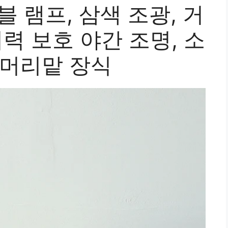
 램프, 삼색 조광, 거
시력 보호 야간 조명, 소
 머리맡 장식