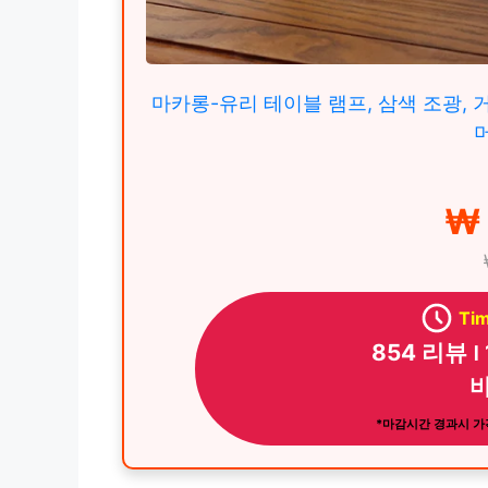
마카롱-유리 테이블 램프, 삼색 조광, 
₩ 
Tim
854 리뷰 ౹
바
*마감시간 경과시 가격