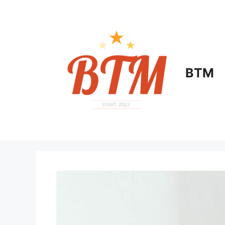
컨
텐
츠
로
건
너
BTM
뛰
기