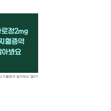
 고지혈증약 알아봐요 챕터1