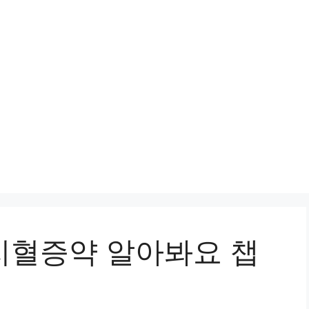
지혈증약 알아봐요 챕