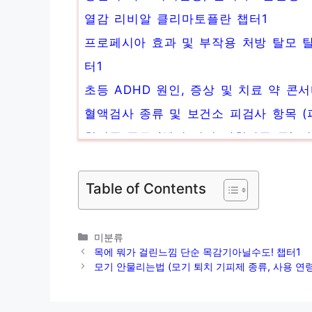
열감 리비알 클리마토플란 챕터1
프로페시아 효과 및 부작용 처방 탈모 
터1
초등 ADHD 원인, 증상 및 치료 약 콘
혈액검사 종류 및 보건소 피검사 항목 (
혈관종 종류 (체리 거미 간혈관종 등) 및
세라마이드 세라티크 효능 밀추출물 피
Table of Contents
카
미분류
테
목에 뭐가 걸린느낌 단순 목감기아닐수도! 챕터1
고
모기 안물리는법 (모기 퇴치 기피제 종류, 사용 연령
리