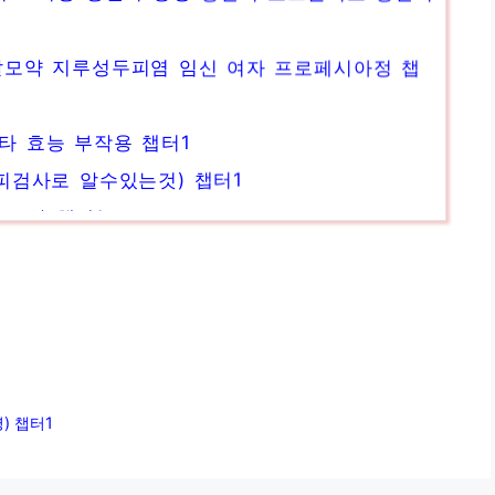
탈모약 지루성두피염 임신 여자 프로페시아정 챕
서타 효능 부작용 챕터1
피검사로 알수있는것) 챕터1
 증상 챕터1
부보습 챕터1
) 챕터1