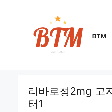
컨
텐
츠
로
건
너
BTM
뛰
기
리바로정2mg 고
터1