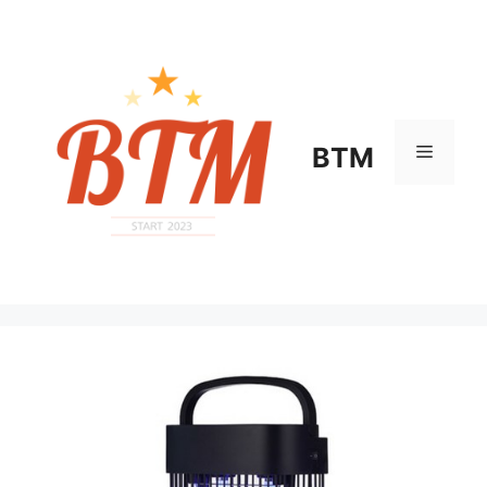
컨
텐
츠
로
건
너
메
BTM
뛰
기
뉴