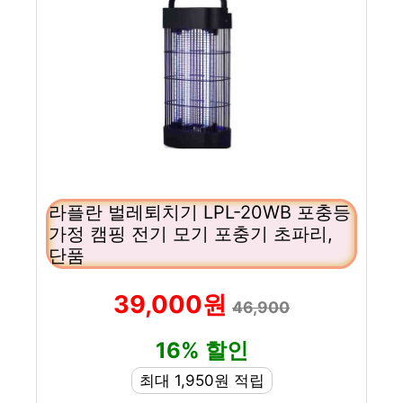
라플란 벌레퇴치기 LPL-20WB 포충등
가정 캠핑 전기 모기 포충기 초파리,
단품
39,000원
46,900
16% 할인
최대 1,950원 적립