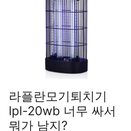
라플란모기퇴치기
lpl-20wb 너무 싸서
뭐가 남지?