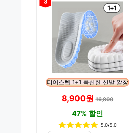
3
디어스텝 1+1 푹신한 신발 깔창
8,900원
16,800
47% 할인
5.0/5.0