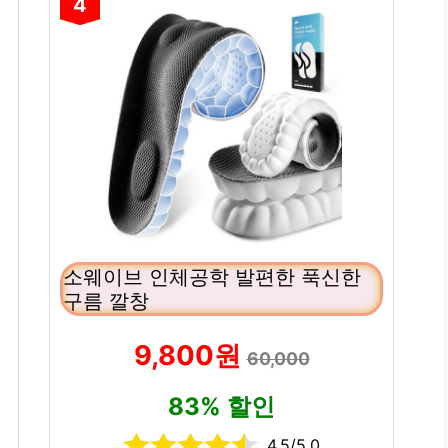
4
소웨이브 인체공학 발편한 푹신한
구름 깔창
9,800원
60,000
83% 할인
4.5/5.0