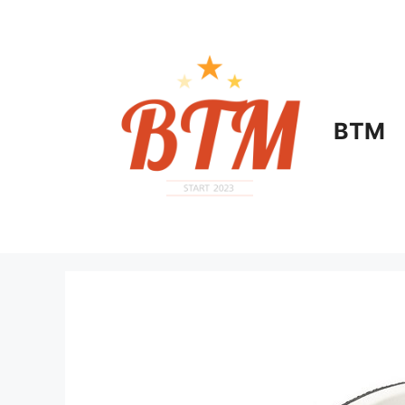
컨
텐
츠
로
건
너
BTM
뛰
기