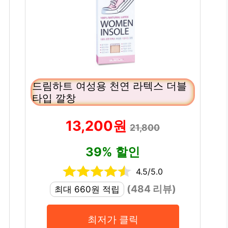
드림하트 여성용 천연 라텍스 더블
타입 깔창
13,200원
21,800
39% 할인
4.5/5.0
(484 리뷰)
최대 660원 적립
최저가 클릭