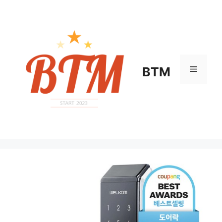
컨
텐
츠
로
건
너
메
BTM
뛰
기
뉴