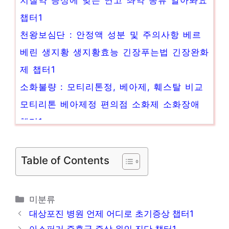
챕터1
천왕보심단 : 안정액 성분 및 주의사항 베르
베린 생지황 생지황효능 긴장푸는법 긴장완화
제 챕터1
소화불량 : 모티리톤정, 베아제, 훼스탈 비교
모티리톤 베아제정 편의점 소화제 소화장애
챕터1
고혈압약 종류 ARB계통 특징 부작용 알아봐
요 챕터1
Table of Contents
동전 습진 (화폐성 피부염) 원인 증상 연고
(약) 챕터1
카
미분류
숙취 해소법 두통약 및 약국숙취해소제 (ft.
테
대상포진 병원 언제 어디로 초기증상 챕터1
아세트알데히드) 챕터1
고