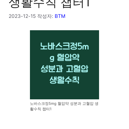
생활수칙 챕터1
2023-12-15
작성자:
BTM
노바스크정5mg 혈압약 성분과 고혈압 생
활수칙 챕터1