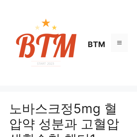
컨
텐
츠
로
건
너
메
BTM
뛰
기
뉴
노바스크정5mg 혈
압약 성분과 고혈압