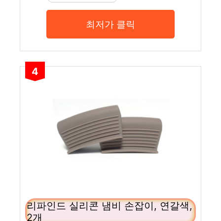
최저가 클릭
4
리파인드 실리콘 냄비 손잡이, 연갈색,
2개