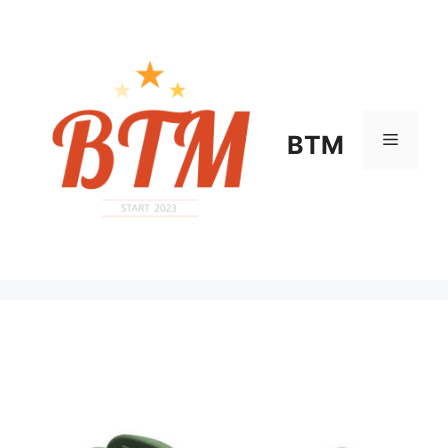
컨
텐
츠
로
건
너
메
BTM
뛰
기
뉴