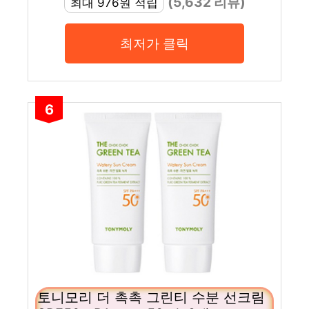
(5,632 리뷰)
최대 976원 적립
최저가 클릭
6
토니모리 더 촉촉 그린티 수분 선크림