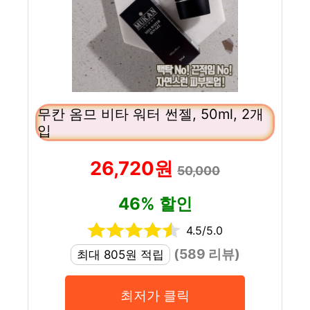
무칸 옴므 비타 워터 썬젤, 50ml, 2개
입
26,720원
50,000
46% 할인
4.5/5.0
(589 리뷰)
최대 805원 적립
최저가 클릭