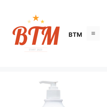
컨
텐
츠
로
건
너
메
BTM
뛰
기
뉴