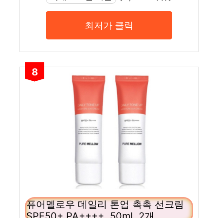
최저가 클릭
8
퓨어멜로우 데일리 톤업 촉촉 선크림
SPF50+ PA++++, 50ml, 2개