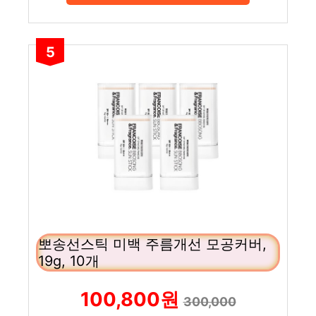
5
뽀송선스틱 미백 주름개선 모공커버,
19g, 10개
100,800원
300,000