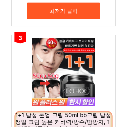
최저가 클릭
3
1+1 남성 톤업 크림 50ml bb크림 남성
쌩얼 크림 높은 커버력/방수/땀방지, 1