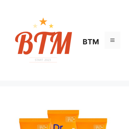
컨
텐
츠
로
건
너
메
BTM
뛰
기
뉴