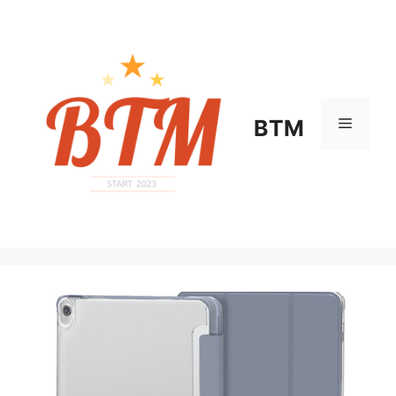
컨
텐
츠
로
건
너
메
BTM
뛰
기
뉴