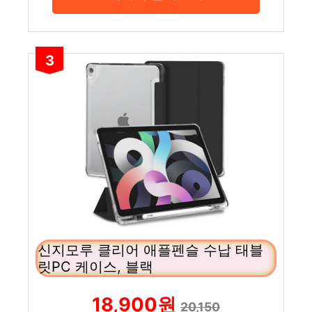
3
신지모루 클리어 애플펜슬 수납 태블
릿PC 케이스, 블랙
18,900원
20,150