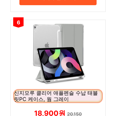
6
신지모루 클리어 애플펜슬 수납 태블
릿PC 케이스, 웜 그레이
18,900원
20,150