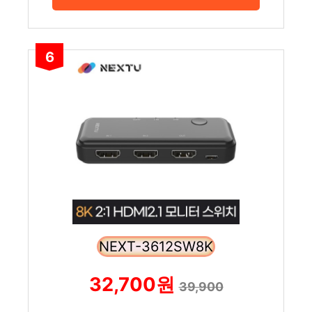
6
NEXT-3612SW8K
32,700원
39,900