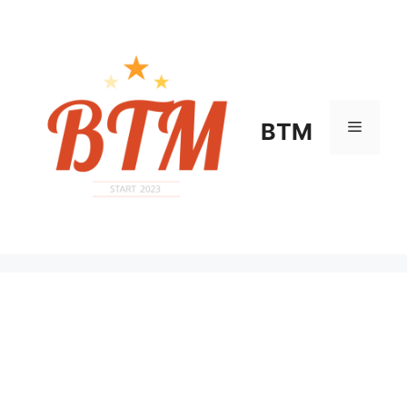
컨
텐
츠
로
건
너
메
BTM
뛰
기
뉴