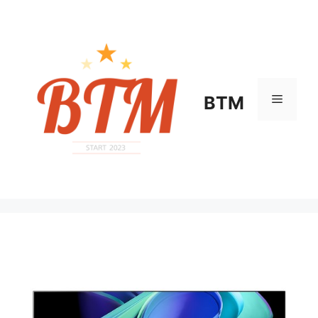
컨
텐
츠
로
건
너
메
BTM
뛰
기
뉴