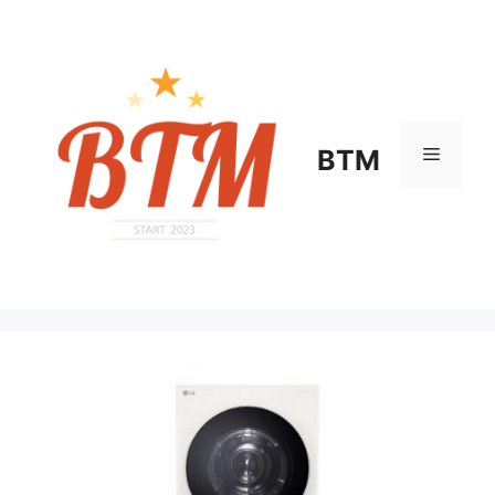
컨
텐
츠
로
건
너
메
BTM
뛰
기
뉴