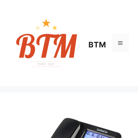
컨
텐
츠
로
건
너
메
BTM
뛰
기
뉴