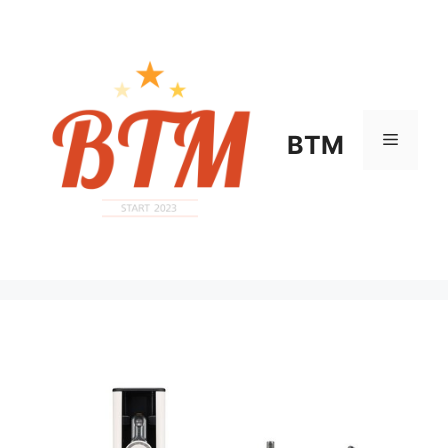
컨
텐
츠
로
건
너
메
BTM
뛰
기
뉴