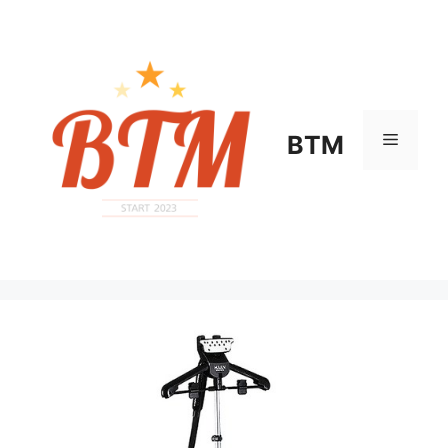
컨
텐
츠
로
건
너
메
BTM
뛰
기
뉴