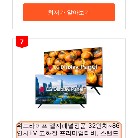
최저가 알아보기
7
위드라이프 엘지패널정품 32인치~86
인치TV 고화질 프리미엄티비, 스탠드