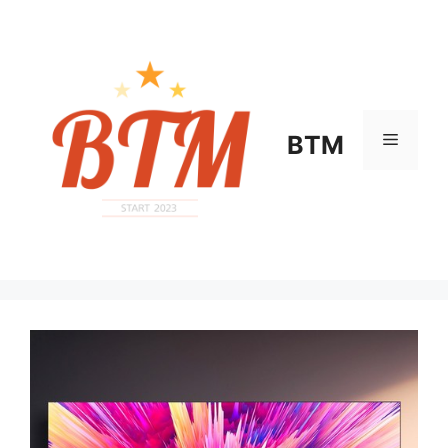
컨
텐
츠
로
건
너
메
BTM
뛰
기
뉴