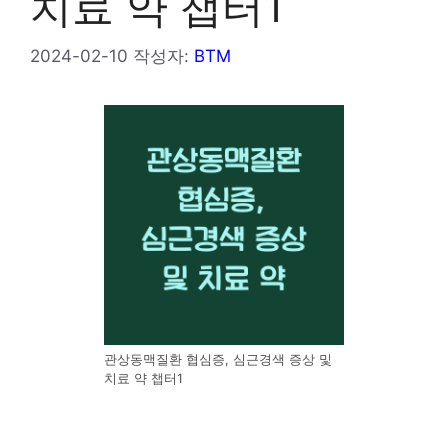
치료 약 챕터1
2024-02-10
작성자:
BTM
관상동맥질환 협심증, 심근경색 증상 및
치료 약 챕터1