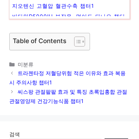
지오텐신 고혈압 혈관수축 챕터1
비타민D5000IU 부작용, 먹어도 되나요 챕터
1
부스코판 효능 및 부작용 당의정 플러스정 생
Table of Contents
리통 위진경제 위경련 챕터1
상황버섯 효능 7가지와 먹는법 정리 챕터1
카
미분류
테
트라젠타정 저혈당위험 적은 이유와 효과 복용
고
시 주의사항 챕터1
리
씨스팡 관절팔팔 효과 및 특징 초록입홍합 관절
관절영양제 건강기능식품 챕터1
검색