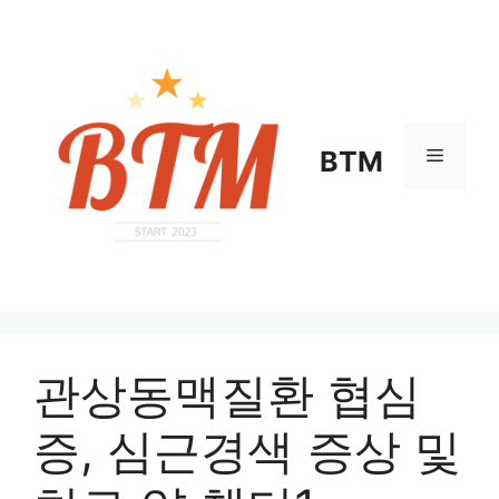
컨
텐
츠
로
건
너
메
BTM
뛰
기
뉴
관상동맥질환 협심
증, 심근경색 증상 및