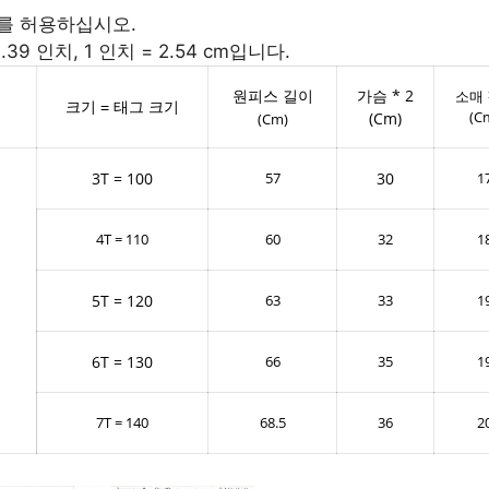
이를 허용하십시오.
.39 인치, 1 인치 = 2.54 cm입니다.
원피스 길이
가슴 * 2
소매
크기 = 태그 크기
(C
(Cm)
(Cm)
3T = 100
57
30
1
4T = 110
60
32
1
5T = 120
63
33
1
6T = 130
66
35
1
7T = 140
68.5
36
2