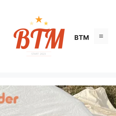
컨
텐
츠
로
건
너
메
BTM
뛰
기
뉴