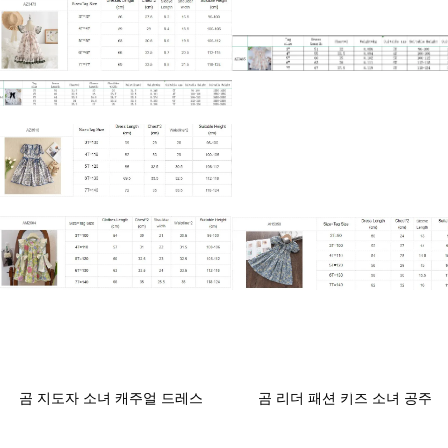
지금 구매하
지금 구매하
기
기
곰 지도자 2023 새로운 소녀 여
곰 지도자 어린이 착용 소녀
름 원피스 짧은 소매 면 점 녹색
반팔 반바지 세트 면 여름
복고풍 원피스 영국 스타일 더
2023 새로운 어린이 여름 옷
블 브레스트 소녀 원피스
아기 패션 스포츠웨어
지금 구매하
지금 구매하
기
기
곰 지도자 소녀 캐주얼 드레스
곰 리더 패션 키즈 소녀 공주
2023 새로운 여름 아이 아기 꽃
2pcs 옷 세트 가을 겨울 어린이
인쇄 의상 꽃 파티 생일 공주
코트 아웃웨어 + 스커트 빈티지