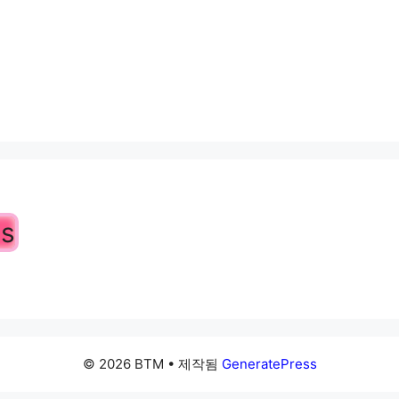
s
© 2026 BTM
• 제작됨
GeneratePress