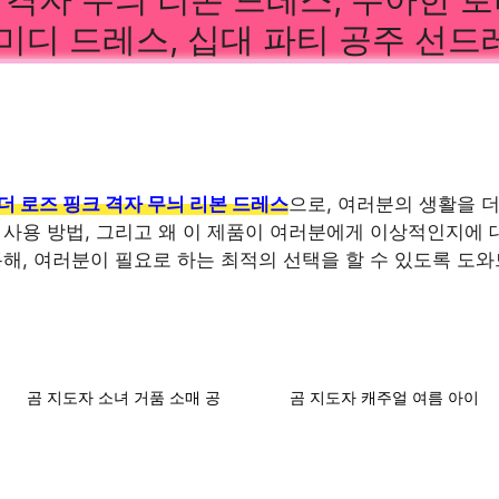
지금 구매하
지금 구매하
 미디 드레스, 십대 파티 공주 선드
기
기
곰 리더 아기 옷 세트 형제 자
곰 지도자 소녀 꽃 수 놓은
매 매칭 의상 여름 한국 소년
원피스 여름 복고풍 비행 소
셔츠 + 반바지 세트 소녀 블라
매 공주 드레스 어린이 캐주
우스 + 스커트 세트
얼 의류 패션 2-6 년
더 로즈 핑크 격자 무늬 리본 드레스
으로, 여러분의 생활을 
, 사용 방법, 그리고 왜 이 제품이 여러분에게 이상적인지에
통해, 여러분이 필요로 하는 최적의 선택을 할 수 있도록 도
지금 구매하
지금 구매하
기
기
곰 지도자 소녀 거품 소매 공
곰 지도자 캐주얼 여름 아이
주 원피스 2023 여름 새로운
소녀 원피스 꽃 아이 옷 활 패
아이들은 소녀 아기 복고풍 꽃
치 워크 아기 소녀 공주 원피
원피스 귀여운 공주 원피스 착
스 새로운 꽃 소녀 드레스
용