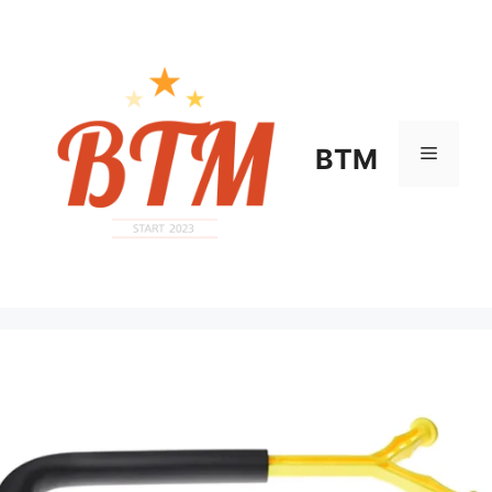
컨
텐
츠
로
건
너
메
BTM
뛰
기
뉴