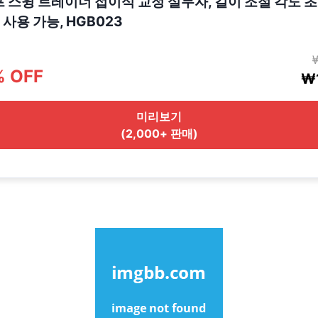
프 스윙 트레이너 접이식 교정 실무자, 길이 조절 각도 초
사용 가능, HGB023
% OFF
₩1
미리보기
(2,000+ 판매)