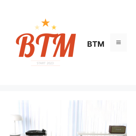
컨
텐
츠
로
건
너
메
BTM
뛰
기
뉴