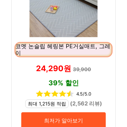
코멧 논슬립 헤링본 PE거실매트, 그레
이
24,290원
39,900
39% 할인
4.5/5.0
(2,562 리뷰)
최대 1,215원 적립
최저가 알아보기