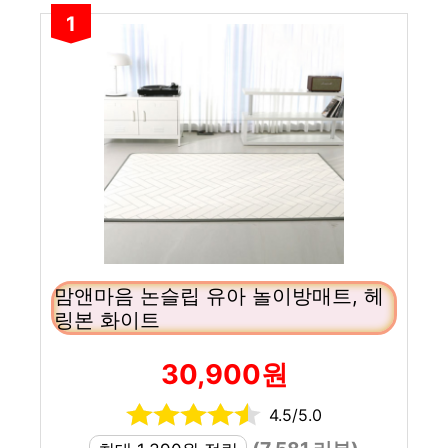
1
맘앤마음 논슬립 유아 놀이방매트, 헤
링본 화이트
30,900원
4.5/5.0