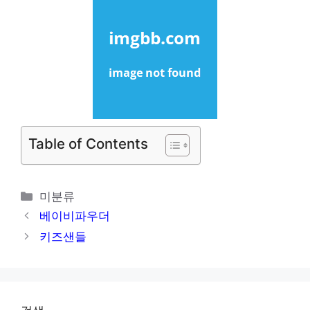
Table of Contents
카
미분류
테
베이비파우더
고
키즈샌들
리